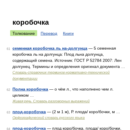
коробочка
Толкование
Перевод
Книги
семенная коробочка ль на-долгунца
— 5 семенная
61
коробочка ль на долгунца: Плод льна долгунца,
содержащий семена. Источник: ГОСТ Р 52784 2007: Лен
долгунец. Термины и определения оригинал документа …
Словарь-справочник терминов нормативно-технической
документации
Полна коробочка
— о чём л., что наполнено чем л.
62
целиком …
Живая речь. Словарь разговорных выражений
плод-коробочка
— (2 м 1 ж), Р. плода/ коро/бочки, м …
63
Орфографический словарь русского языка
плод-коробочка
— плод коро/бочка, плода/ коро/бочки,
64