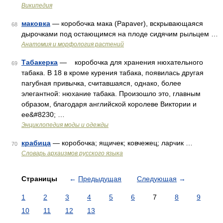
Википедия
маковка
— коробочка мака (Papaver), вскрывающаяся
68
дырочками под остающимся на плоде сидячим рыльцем …
Анатомия и морфология растений
Табакерка
— коробочка для хранения нюхательного
69
табака. В 18 в кроме курения табака, появилась другая
пагубная привычка, считавшаяся, однако, более
элегантной: нюхание табака. Произошло это, главным
образом, благодаря английской королеве Виктории и
ее&#8230; …
Энциклопедия моды и одежды
крабица
— коробочка; ящичек; ковчежец; ларчик …
70
Cловарь архаизмов русского языка
Страницы
←
Предыдущая
Следующая
→
1
2
3
4
5
6
7
8
9
10
11
12
13